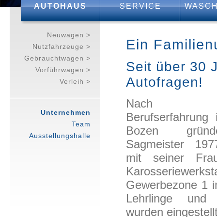
AUTOHAUS
SERVICE
WASCH
Neuwagen >
Ein Familien
Nutzfahrzeuge >
Gebrauchtwagen >
Seit über 30 J
Vorführwagen >
Autofragen!
Verleih >
Nach mehr
Unternehmen
Berufserfahrung
Team
Bozen gründ
Ausstellungshalle
Sagmeister 19
mit seiner Fra
Karosseriewerk
Gewerbezone 1 in
Lehrlinge und
wurden eingestellt