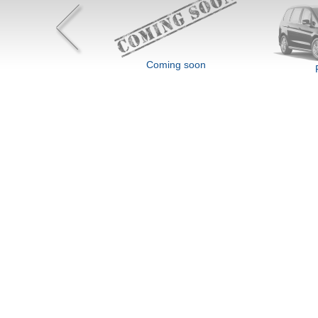
Coming soon
stang Mach-E