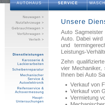
AUTOHAUS
SERVICE
WASCH
Neuwagen >
Unsere Dien
Nutzfahrzeuge >
Gebrauchtwagen >
Auto Sagmeister 
Vorführwagen >
Auto. Dabei wird 
Verleih >
und termingerec
Leistungs-Verhältn
Dienstleistungen
Karosserie &
Zehn qualifizier
Lackierarbeiten
vier Mechaniker, 
Scheibenreparatur
Ihnen bei Auto Sa
Mechanischer
Service &
Autoelektronik
Verkauf von
Reifenservice &
Verkauf von 
Achsvermessung
Vermietung vo
Haupt-
Untersuchungen
Mechanischer 