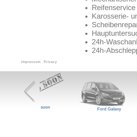
Reifenservic
Karosserie- u
Scheibenrepa
Hauptuntersu
24h-Waschan
24h-Abschlep
Impressum
Privacy
ing soon
Ford Galaxy