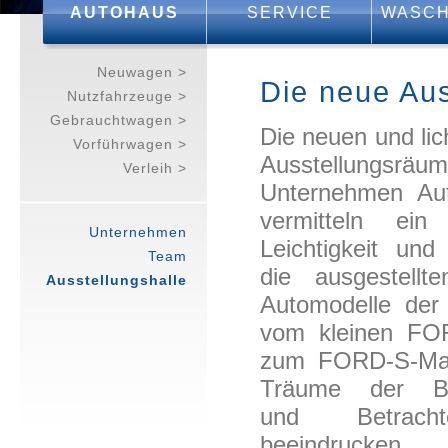
AUTOHAUS
SERVICE
WASCH
Neuwagen >
Die neue Aus
Nutzfahrzeuge >
Gebrauchtwagen >
Die neuen und lic
Vorführwagen >
Ausstellung
Verleih >
Unternehmen Au
vermitteln ei
Unternehmen
Leichtigkeit und
Team
die ausgestellt
Ausstellungshalle
Automodelle de
vom kleinen
FO
zum
FORD
-S-M
Träume der Bet
und Betrach
beeindrucke