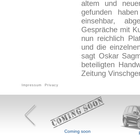
altem und neuen
gefunden haben
einsehbar, abge
Gespräche mit Ku
nun reichlich P
und die einzelne
sagt Oskar Sagme
beteiligten Hand
Zeitung Vinschge
Impressum
Privacy
Coming soon
Ford Galaxy