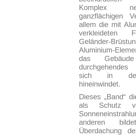
Komplex n
ganzflächigen V
allem die mit Al
verkleideten 
Geländer-Brüs
Aluminium-Elem
das Gebäud
durchgehendes
sich in de
hineinwindet.
Dieses „Band“ di
als Schutz v
Sonneneinstr
anderen bil
Überdachung d