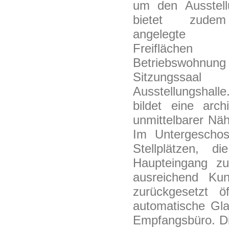
um den Ausstel
bietet zudem
angelegte ü
Freifläche
Betriebswohn
Sitzungssaa
Ausstellungshal
bildet eine arc
unmittelbarer Näh
Im Untergeschos
Stellplätzen, 
Haupteingang z
ausreichend Kun
zurückgesetzt ö
automatische Glas
Empfangsbüro. Die