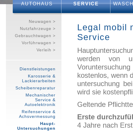
AUTOHAUS
SERVICE
WASCH
Neuwagen >
Legal mobil
Nutzfahrzeuge >
Service
Gebrauchtwagen >
Vorführwagen >
Hauptuntersuch
Verleih >
werden von uns
Voruntersuchun
Dienstleistungen
kostenlos, wenn d
Karosserie &
Lackierarbeiten
untersuchung bei
Scheibenreparatur
wird sie kostenpfli
Mechanischer
Service &
Geltende Pflichtt
Autoelektronik
Reifenservice &
Erste durchzuf
Achsvermessung
Haupt-
4 Jahre nach Erst
Untersuchungen