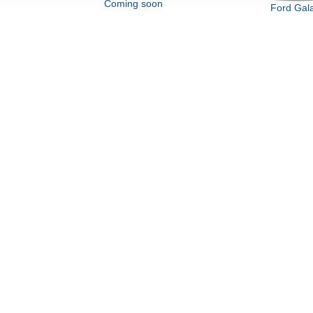
ing soon
Ford Galaxy